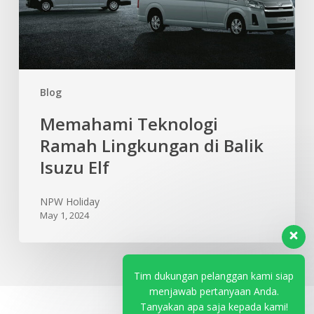
Isuzu
Elf
Blog
Memahami Teknologi
Ramah Lingkungan di Balik
Isuzu Elf
NPW Holiday
May 1, 2024
Tim dukungan pelanggan kami siap
menjawab pertanyaan Anda.
Tanyakan apa saja kepada kami!