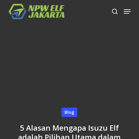
Skip
Menu
to
search
Close
main
Menu
content
Blog
5 Alasan Mengapa Isuzu Elf
adalah Pilihan Utama dalam