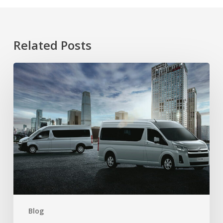
Related Posts
Mengungkap
Kisah
Sukses
Bisnis
Transportasi
Isuzu
Elf
Blog