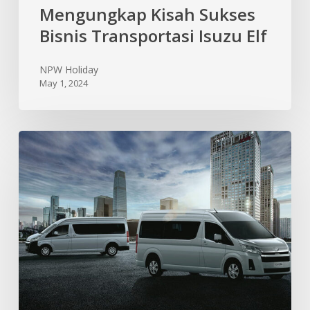
Mengungkap Kisah Sukses
Bisnis Transportasi Isuzu Elf
NPW Holiday
May 1, 2024
Tips
Perawatan
Rutin
untuk
Meningkatkan
Umur
Pakai
Isuzu
Elf
Anda